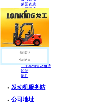
荣誉资质
公司环境
产品中心
全部
蓄电池叉车
内燃叉车
仓储叉车
专用车型
售前咨询
叉车属具
售后咨询
清洁设备
二手车销售及租赁
轮胎
配件
发动机服务站
公司地址