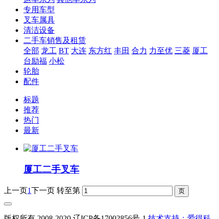
专用车型
叉车属具
清洁设备
二手车销售及租赁
全部
龙工
BT
大连
东方红
丰田
合力
力至优
三菱
厦工
台励福
小松
轮胎
配件
标题
推荐
热门
最新
厦工二手叉车
上一页
1
下一页
转至第
版权所有 2008-2020
辽ICP备17002856号-1
技术支持：爱得科