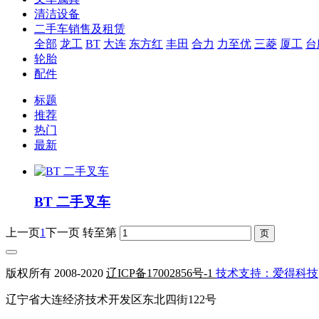
清洁设备
二手车销售及租赁
全部
龙工
BT
大连
东方红
丰田
合力
力至优
三菱
厦工
台
轮胎
配件
标题
推荐
热门
最新
BT 二手叉车
上一页
1
下一页
转至第
版权所有 2008-2020
辽ICP备17002856号-1
技术支持：爱得科技
辽宁省大连经济技术开发区东北四街122号