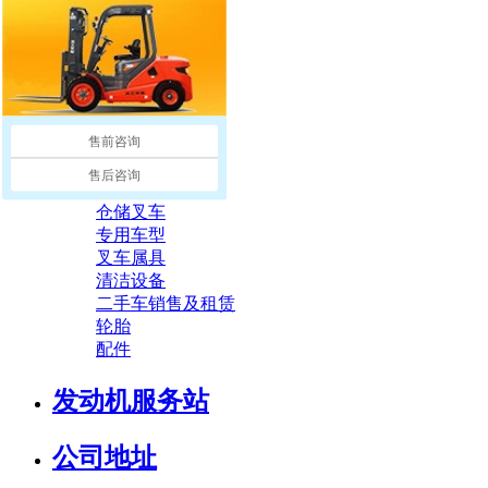
荣誉资质
公司环境
产品中心
售前咨询
全部
蓄电池叉车
售后咨询
内燃叉车
仓储叉车
专用车型
叉车属具
清洁设备
二手车销售及租赁
轮胎
配件
发动机服务站
公司地址